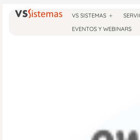
VS SISTEMAS
SERVI
Cómo Offi
EVENTOS Y WEBINARS
en la mod
puestos d