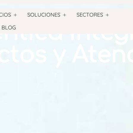
CIOS
SOLUCIONES
SECTORES
éntica inte
BLOG
ctos y Aten