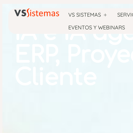
VS SISTEMAS
SERVI
IA e IA ag
EVENTOS Y WEBINARS
ERP, Proye
Cliente