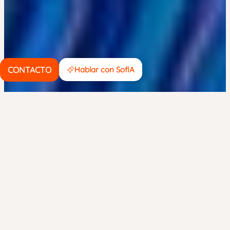
CONTACTO
Hablar con SofIA
FECHA
/
HORARIO
MODALIDAD
14 junio 2019