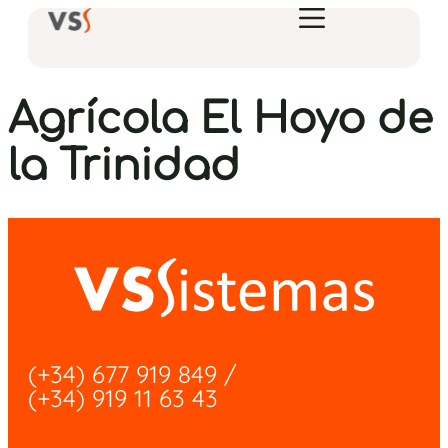
Agrícola El Hoyo de
la Trinidad
(+34) 677 919 849
/
(+34) 919 11 63 43