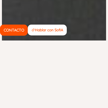
CONTACTO
Hablar con SofIA
noviembre 4, 2019
NOVEDADES BLOG
6
noviembre
Autenticación
Multi-factor en